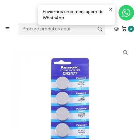
Loja Valongo: 220 150 143 (chamada para a rede fixa nacional) «»
E-mail: geral@movenergy.pt
Envie-nos uma mensagem de
WhatsApp
Início
LANTERNAS | WORK LIGHT
Pilhas / Baterias
Pilha Lítio tipo Botão 3V CR2477 (Blister 5)
0