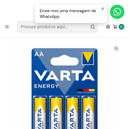
Loja Valongo: 220 150 143 (chamada para a rede fixa nacional) «»
E-mail: geral@movenergy.pt
Envie-nos uma mensagem de
WhatsApp
Início
LANTERNAS | WORK LIGHT
Pilhas / Baterias
Pilha Alcalina LR6/AA 1.5V 4x Blister Energy Varta
0