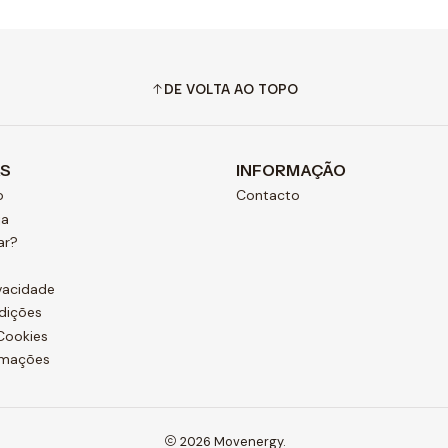
DE VOLTA AO TOPO
AS
INFORMAÇÃO
o
Contacto
ja
ar?
ivacidade
dições
 Cookies
amações
2026 Movenergy.