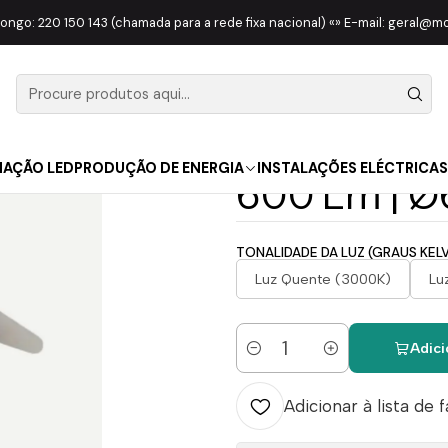
ED
Mini Downlight Aplique LED Setra Embutir | 6W | 230V | 24º |
longo: 220 150 143 (chamada para a rede fixa nacional) «» E-mail: geral@
|
Mini Downli
Embutir | 6
NAÇÃO LED
PRODUÇÃO DE ENERGIA
INSTALAÇÕES ELÉCTRICAS
600 Lm | 
TONALIDADE DA LUZ (GRAUS KELV
Luz Quente (3000K)
Lu
Adici
Quantidade
Adicionar à lista de 