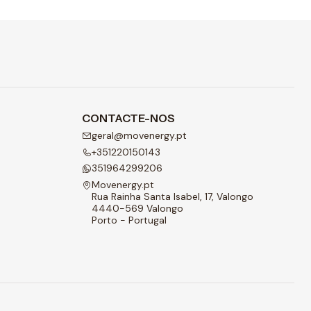
CONTACTE-NOS
geral@movenergy.pt
+351220150143
351964299206
Movenergy.pt
Rua Rainha Santa Isabel, 17, Valongo
4440-569 Valongo
Porto - Portugal