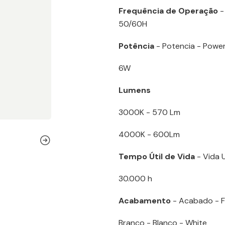
Frequência de Operação
-
50/60H
Potência
- Potencia - Powe
6W
Lumens
3000K - 570 Lm
4000K - 600Lm
Tempo Útil de Vida
- Vida U
30.000 h
Acabamento
- Acabado - Fi
Branco - Blanco - White