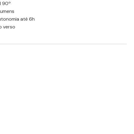
el 90º
 Lumens
autonomia até 6h
o verso