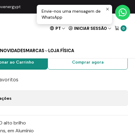
TAC C/ 4x pilhas AA
movenergy.pt
Envie-nos uma mensagem de
WhatsApp
PT
INICIAR SESSÃO
0
e Cabeça 1 LED 5W
C C/ 4x pilhas AA
NOVIDADES
MARCAS
LOJA FÍSICA
onar ao Carrinho
Comprar agora
favoritos
zações
 alto brilho
ns, em Alumínio