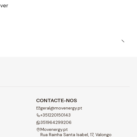
ver
CONTACTE-NOS
geral@movenergy.pt
+351220150143
351964299206
Movenergy.pt
Rua Rainha Santa Isabel, 17, Valongo