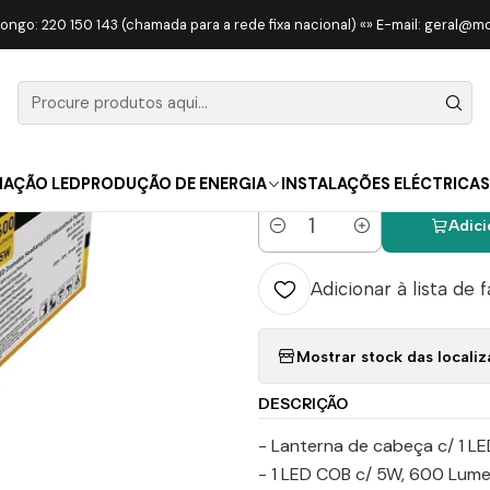
 WORK LIGHT
LANTERNAS
Lanterna De Cabeça 1 LED 5W 600LM EN
longo: 220 150 143 (chamada para a rede fixa nacional) «» E-mail: geral@
|
Lanterna D
600LM ENTA
NAÇÃO LED
PRODUÇÃO DE ENERGIA
INSTALAÇÕES ELÉCTRICAS
Adici
Quantidade
Adicionar à lista de 
Mostrar stock das locali
DESCRIÇÃO
- Lanterna de cabeça c/ 1 LED
- 1 LED COB c/ 5W, 600 Lume