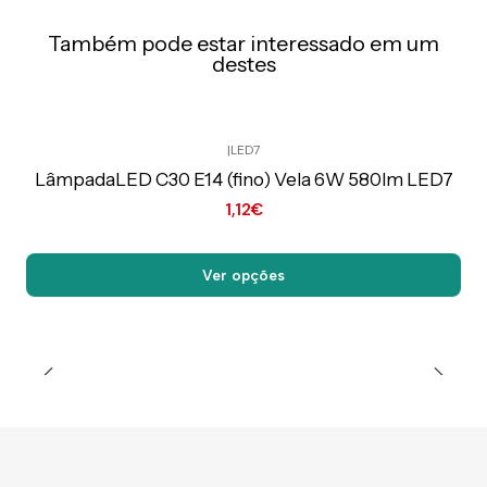
Também pode estar interessado em um
destes
|
LED7
Preço Exclusivo Online C/IVA
LâmpadaLED C30 E14 (fino) Vela 6W 580lm LED7
1,12€
Ver opções