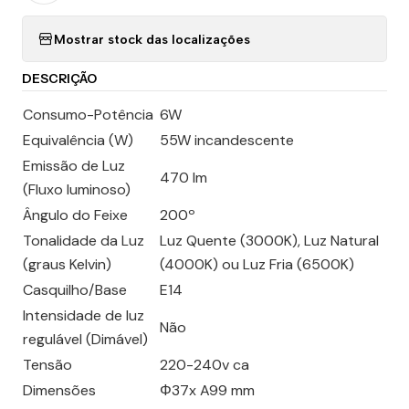
Mostrar stock das localizações
DESCRIÇÃO
Consumo-Potência
6W
Equivalência (W)
55W incandescente
Emissão de Luz
470 lm
(Fluxo luminoso)
Ângulo do Feixe
200º
Tonalidade da Luz
Luz Quente (3000K), Luz Natural
(graus Kelvin)
(4000K) ou Luz Fria (6500K)
Casquilho/Base
E14
Intensidade de luz
Não
regulável (Dimável)
Tensão
220-240v ca
Dimensões
Φ37x A99 mm