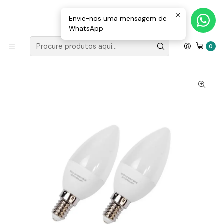
Loja Valongo: 220 150 143 (chamada para a rede fixa nacional) «»
E-mail: geral@movenergy.pt
Envie-nos uma mensagem de
WhatsApp
Início
ILUMINAÇÃO
ILUMINAÇÃO LED
LâmpadaLED C30 E14 (fino) Vela 6W 470lm | Kit 2 un. | LED7
0