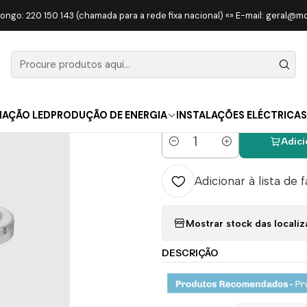
AS | WORK LIGHT
Piscina
Lâmpada Led Piscina PAR56 24W 1800l
longo: 220 150 143 (chamada para a rede fixa nacional) «» E-mail: geral@
|
Lâmpada L
1800lm 30
NAÇÃO LED
PRODUÇÃO DE ENERGIA
INSTALAÇÕES ELÉCTRICAS
Adici
Quantidade
Adicionar à lista de 
Mostrar stock das locali
DESCRIÇÃO