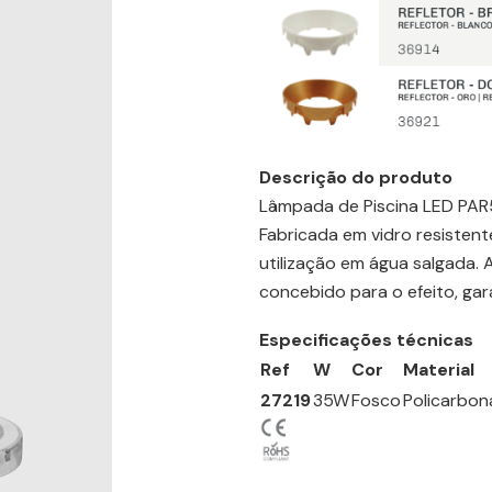
Descrição do produto
Lâmpada de Piscina LED PAR56
Fabricada em vidro resisten
utilização em água salgada. 
concebido para o efeito, ga
Especificações técnicas
Ref
W
Cor
Material
27219
35W
Fosco
Policarbon