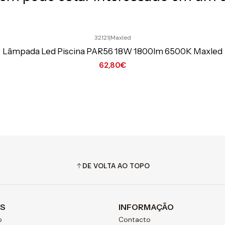
32121
|
Maxled
Lâmpada Led Piscina PAR56 18W 1800lm 6500K Maxled
62,80€
DE VOLTA AO TOPO
AS
INFORMAÇÃO
o
Contacto