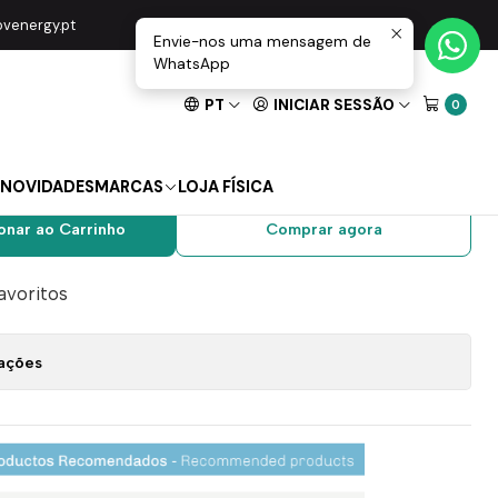
m 3000K Maxled
movenergy.pt
Envie-nos uma mensagem de
WhatsApp
PT
INICIAR SESSÃO
0
ed Piscina PAR56 24W
00K Maxled
NOVIDADES
MARCAS
LOJA FÍSICA
onar ao Carrinho
Comprar agora
favoritos
zações