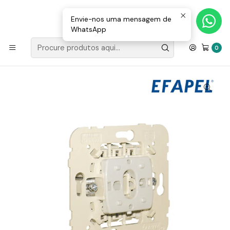
Loja Valongo: 220 150 143 (chamada para a rede fixa nacional) «»
E-mail: geral@movenergy.pt
Envie-nos uma mensagem de
WhatsApp
Início
MATERIAL ELÉTRICO
APARELHAGEM EFAPEL
MEC21
Inversor De Grupo
0