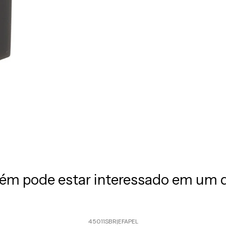
m pode estar interessado em um 
45011SBR
|
EFAPEL