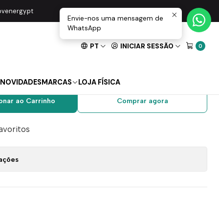
Preto Mate 45011SPM - EFAPEL
movenergy.pt
Envie-nos uma mensagem de
WhatsApp
PT
INICIAR SESSÃO
0
 Unipolar 2 Módulo
 45011SPM - EFAPEL
NOVIDADES
MARCAS
LOJA FÍSICA
onar ao Carrinho
Comprar agora
favoritos
zações