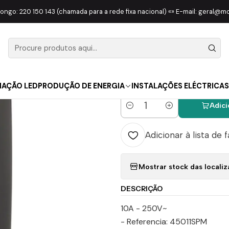
PARELHAGEM EFAPEL
LOGUS 90
Interruptor Unipolar 2 Módulo 
longo: 220 150 143 (chamada para a rede fixa nacional) «» E-mail: geral@
|
Interruptor
Preto Mate
NAÇÃO LED
PRODUÇÃO DE ENERGIA
INSTALAÇÕES ELÉCTRICAS
Adici
Quantidade
Adicionar à lista de 
Mostrar stock das locali
DESCRIÇÃO
10A - 250V~
- Referencia: 45011SPM