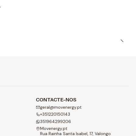
L
CONTACTE-NOS
geral@movenergy.pt
+351220150143
351964299206
Movenergy.pt
Rua Rainha Santa Isabel, 17, Valongo