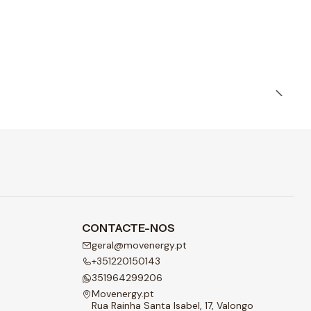
CONTACTE-NOS
geral@movenergy.pt
+351220150143
351964299206
Movenergy.pt
Rua Rainha Santa Isabel, 17, Valongo