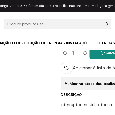
RIAL ELÉTRICO
COMPONENTES
Interruptor de Luz 2 Canais ZigBe
longo: 220 150 143 (chamada para a rede fixa nacional) «» E-mail: geral@
|
Interruptor
Tuya Preto
NAÇÃO LED
PRODUÇÃO DE ENERGIA
INSTALAÇÕES ELÉCTRICAS
Adici
Quantidade
Adicionar à lista de 
Mostrar stock das locali
DESCRIÇÃO
Interruptor em vidro, touch.