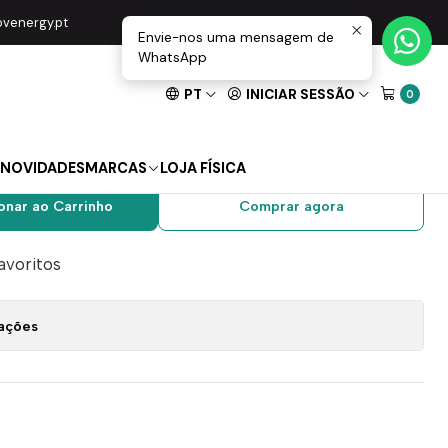
e Tuya Preto
movenergy.pt
Envie-nos uma mensagem de
WhatsApp
PT
INICIAR SESSÃO
0
 de Luz 2 Canais ZigBee
NOVIDADES
MARCAS
LOJA FÍSICA
onar ao Carrinho
Comprar agora
favoritos
zações