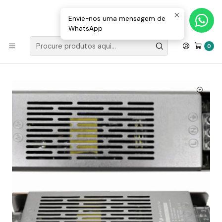
Loja Valongo: 220 150 143 (chamada para a rede fixa nacional) «»
E-mail: geral@movenergy.pt
Envie-nos uma mensagem de
WhatsApp
Início
MATERIAL ELÉTRICO
TRANSFORMADORES
24V
Fonte de Alimentação Transformador Relectric Slim IP20
0
KBZ 24V 8.33A 200W