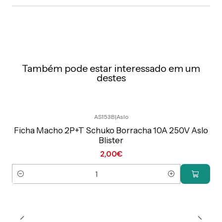
Também pode estar interessado em um
destes
AS153B
|
Aslo
Preço Exclusivo Online C/IVA
Ficha Macho 2P+T Schuko Borracha 10A 250V Aslo
Blister
2,00€
Quantidade