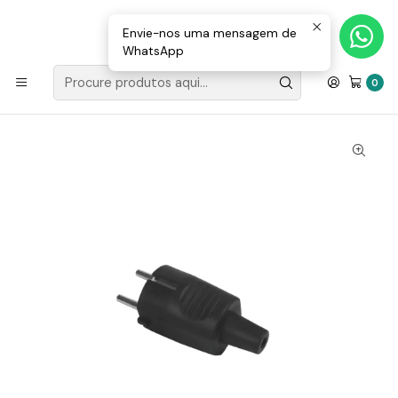
Loja Valongo: 220 150 143 (chamada para a rede fixa nacional) «»
E-mail: geral@movenergy.pt
Envie-nos uma mensagem de
WhatsApp
Início
MATERIAL ELÉTRICO
FICHAS/TOMADAS
Ficha Macho 2P+T Schuko Borracha 10A 250V Aslo
0