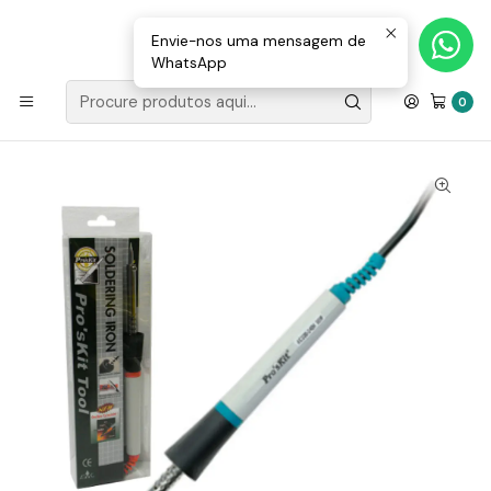
Loja Valongo: 220 150 143 (chamada para a rede fixa nacional) «»
E-mail: geral@movenergy.pt
Envie-nos uma mensagem de
WhatsApp
Início
FERRAMENTAS
SOLDADURA
Ferro De Soldar30W Resistência Cerâmica PROSKIT
0