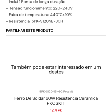
- Inclui 1 Ponta de longa duração
- Tensão funcionamento: 220~240V
- Faixa de temperatura: 440°C±10%
- Resistência: 5PK-S120NB-30H
PARTILHAR ESTE PRODUTO
Também pode estar interessado em um
destes
8PK-S120NB-60
|
Proskit
Preço Exclusivo Online C/IVA
Ferro De Soldar 60W Resistência Cerâmica
PROSKIT
12,47€