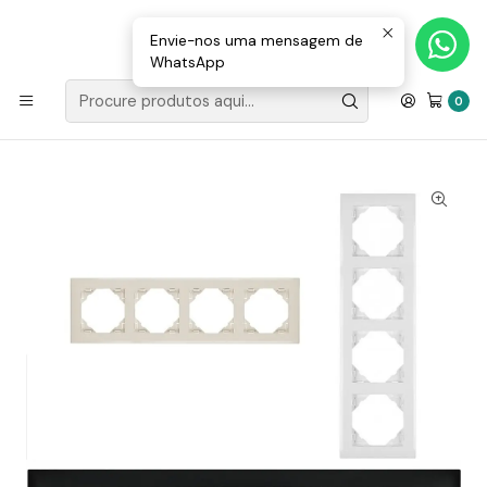
Loja Valongo: 220 150 143 (chamada para a rede fixa nacional) «»
E-mail: geral@movenergy.pt
Envie-nos uma mensagem de
WhatsApp
Início
MATERIAL ELÉTRICO
APARELHAGEM EFAPEL
LOGUS 90
ESPELHOS
0
Espelho Quádruplo Logus 90 BR/MF