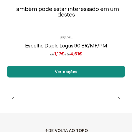
Também pode estar interessado em um
destes
|
EFAPEL
Preço Exclusivo Online C/IVA
Espelho Duplo Logus 90 BR/MF/PM
1,17€
4,61€
de
até
Ver opções
DE VOLTA AO TOPO