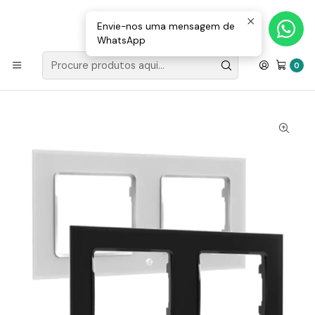
Loja Valongo: 220 150 143 (chamada para a rede fixa nacional) «»
E-mail: geral@movenergy.pt
Envie-nos uma mensagem de
WhatsApp
Início
MATERIAL ELÉTRICO
Domótica
Shelly
Espelho duplo para interruptores Shelly - branco/preto -
0
Shelly Wall Frame 2 White/Black