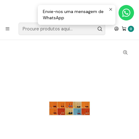
Loja Valongo: 220 150 143 (chamada para a rede fixa nacional) «»
E-mail: geral@movenergy.pt
Envie-nos uma mensagem de
WhatsApp
Início
FIBRA ÓTICA
FERRAMENTAS
Elétrodos para Maquina de Fusão Fujikura
0