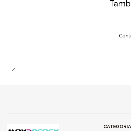
També
Preço Exclusivo Online C/IVA
Contr
Quantidade
CATEGORI