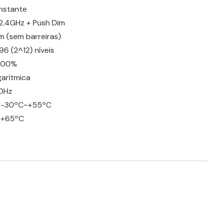
nstante
2.4GHz + Push Dim
 (sem barreiras)
6 (2^12) níveis
100%
arítmica
0Hz
: -30ºC~+55ºC
: +65ºC