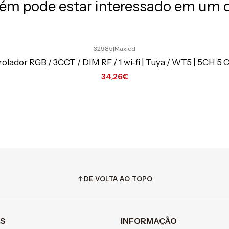
m pode estar interessado em um 
32985
|
Maxled
olador RGB / 3CCT / DIM RF / 1 wi-fi | Tuya / WT5 | 5CH 5 
34,26€
DE VOLTA AO TOPO
AS
INFORMAÇÃO