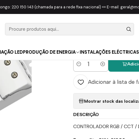
LUMINAÇÃO
ILUMINAÇÃO LED
Controlador RGB / 3CCT / DIM RF 5CH
longo: 220 150 143 (chamada para a rede fixa nacional) «» E-mail: geral@
|
Controlado
5CH 5 Cana
NAÇÃO LED
PRODUÇÃO DE ENERGIA
INSTALAÇÕES ELÉCTRICAS
Adici
Quantidade
Adicionar à lista de 
Mostrar stock das locali
DESCRIÇÃO
CONTROLADOR RGB / CCT / 