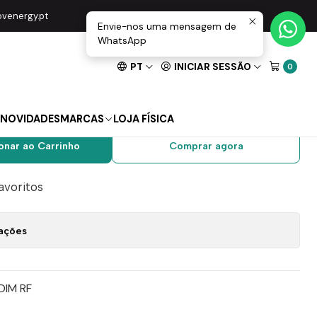
 5 Canais
movenergy.pt
Envie-nos uma mensagem de
WhatsApp
PT
INICIAR SESSÃO
0
r RGB / 3CCT / DIM RF
is
NOVIDADES
MARCAS
LOJA FÍSICA
onar ao Carrinho
Comprar agora
favoritos
zações
DIM RF