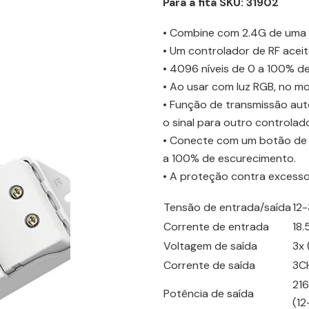
Para a fita SKU: 31902
•
Combine com 2.4G de uma o
• Um controlador de RF aceit
• 4096 níveis de 0 a 100% de
• Ao usar com luz RGB, no mod
• Função de transmissão au
o sinal para outro controla
• Conecte com um botão de p
a 100% de escurecimento.
• A proteção contra excesso
Tensão de entrada/saída
12
Corrente de entrada
18.
Voltagem de saída
3x 
Corrente de saída
3C
21
Potência de saída
(1