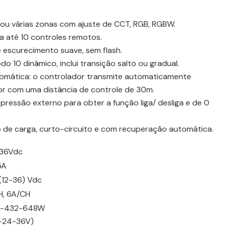
u várias zonas com ajuste de CCT, RGB, RGBW.
a até 10 controles remotos.
 escurecimento suave, sem flash.
o 10 dinâmico, inclui transição salto ou gradual.
tomática: o controlador transmite automaticamente
dor com uma distância de controle de 30m.
ressão externo para obter a função liga/ desliga e de 0
 de carga, curto-circuito e com recuperação automática.
-36Vdc
5A
(12-36) Vdc
H, 6A/CH
6-432-648W
2-24-36V)