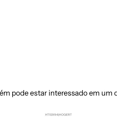
m pode estar interessado em um 
HT1S994
|
HOGERT