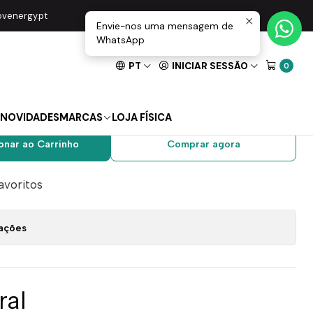
olos PEREL
movenergy.pt
Envie-nos uma mensagem de
WhatsApp
PT
INICIAR SESSÃO
0
e 2 Chaves VDE 1000V
Polos PEREL
NOVIDADES
MARCAS
LOJA FÍSICA
onar ao Carrinho
Comprar agora
favoritos
zações
ral