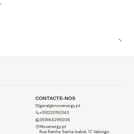
T
CONTACTE-NOS
geral@movenergy.pt
+351220150143
351964299206
Movenergy.pt
Rua Rainha Santa Isabel, 17, Valongo