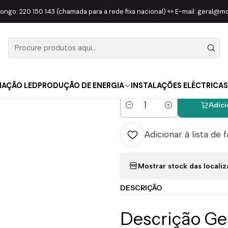
RRAMENTAS
Diversa
Conjunto de 2 Chaves VDE 1000V E 1 Busca-P
longo: 220 150 143 (chamada para a rede fixa nacional) «» E-mail: geral@
|
Conjunto d
E 1 Busca-
NAÇÃO LED
PRODUÇÃO DE ENERGIA
INSTALAÇÕES ELÉCTRICAS
Adici
Quantidade
Adicionar à lista de 
Mostrar stock das locali
DESCRIÇÃO
Descrição Ge