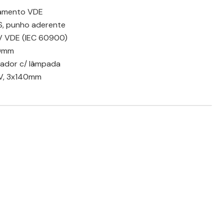
lamento VDE
S, punho aderente
0V VDE (IEC 60900)
00mm
stador c/ lâmpada
0V, 3x140mm