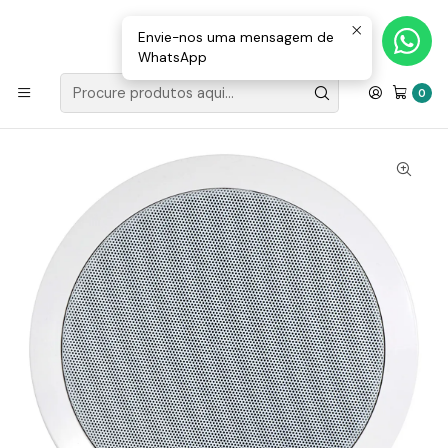
Loja Valongo: 220 150 143 (chamada para a rede fixa nacional) «»
E-mail: geral@movenergy.pt
Envie-nos uma mensagem de
WhatsApp
Início
SOM | LUZ
COLUNAS
COLUNAS SEM BATERIA
Coluna Tecto 100V 6,5″ 10W Karma
0