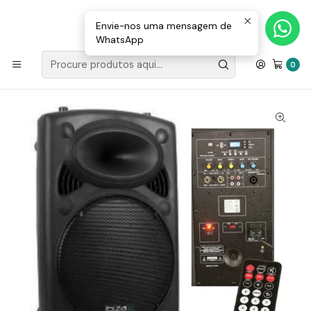
Loja Valongo: 220 150 143 (chamada para a rede fixa nacional) «»
E-mail: geral@movenergy.pt
Envie-nos uma mensagem de
WhatsApp
Início
SOM | LUZ
COLUNAS
COLUNAS SEM BATERIA
Coluna Bi-Amplificada 15" 800W Máx USB/BT Ibiza
0