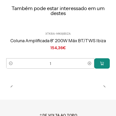
Também pode estar interessado em um
destes
XTK8A-MKII
|
IBIZA
Preço Exclusivo Online C/IVA
Coluna Amplificada 8" 200W Máx BT/TWS Ibiza
154,36€
Quantidade
DE VOLTA AO TOPO