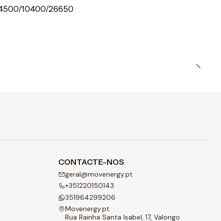
/14500/10400/26650
CONTACTE-NOS
geral@movenergy.pt
+351220150143
351964299206
Movenergy.pt
Rua Rainha Santa Isabel, 17, Valongo