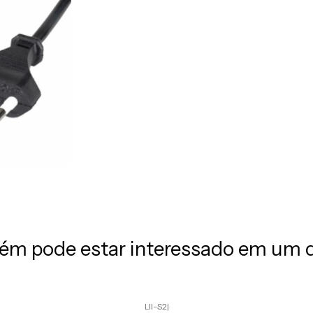
m pode estar interessado em um 
LII-S2
|