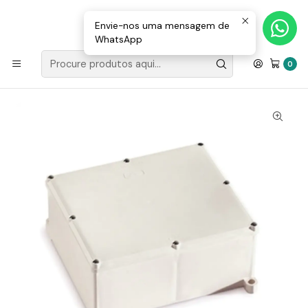
Loja Valongo: 220 150 143 (chamada para a rede fixa nacional) «»
E-mail: geral@movenergy.pt
Envie-nos uma mensagem de
WhatsApp
Início
MATERIAL ELÉTRICO
Caixas
Caixa Estanque Exterior 200x170x80mm
0