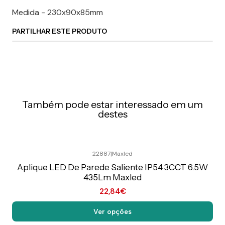
Medida - 230x90x85mm
PARTILHAR ESTE PRODUTO
Também pode estar interessado em um
destes
22887
|
Maxled
Preço Exclusivo Online C/IVA
Aplique LED De Parede Saliente IP54 3CCT 6.5W
435Lm Maxled
22,84€
Ver opções