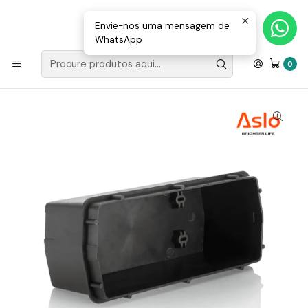
Loja Valongo: 220 150 143 (chamada para a rede fixa nacional) «»
E-mail: geral@movenergy.pt
Envie-nos uma mensagem de
WhatsApp
Início
ILUMINAÇÃO
APLIQUES
MURO
Caixa De Encastrar Para Aplique Muro Aslo
0