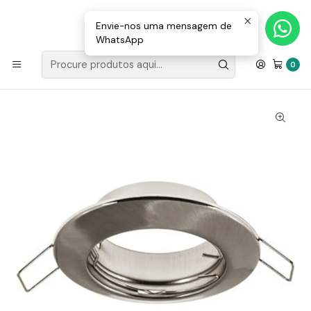
Loja Valongo: 220 150 143 (chamada para a rede fixa nacional) «»
E-mail: geral@movenergy.pt
Envie-nos uma mensagem de
WhatsApp
Início
CANDEEIROS | AROS
AROS
Aro Serie Inteca Redondo Níquel C/Terra
0