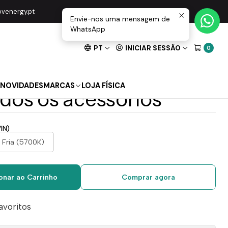
 Lm inclui todos os acessórios
movenergy.pt
Envie-nos uma mensagem de
WhatsApp
PT
INICIAR SESSÃO
0
stanque Tubular
W 120cm IP69K 4800
NOVIDADES
MARCAS
LOJA FÍSICA
odos os acessórios
IN)
 Fria (5700K)
onar ao Carrinho
Comprar agora
favoritos