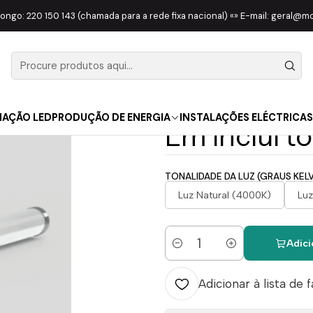
O LED
Armadura Estanque Tubular Magnum 40W 120cm IP69K 4800
longo: 220 150 143 (chamada para a rede fixa nacional) «» E-mail: geral@
|
Armadura E
Magnum 40
NAÇÃO LED
PRODUÇÃO DE ENERGIA
INSTALAÇÕES ELÉCTRICAS
Lm inclui t
TONALIDADE DA LUZ (GRAUS KELV
Luz Natural (4000K)
Luz
Adici
Quantidade
Adicionar à lista de 