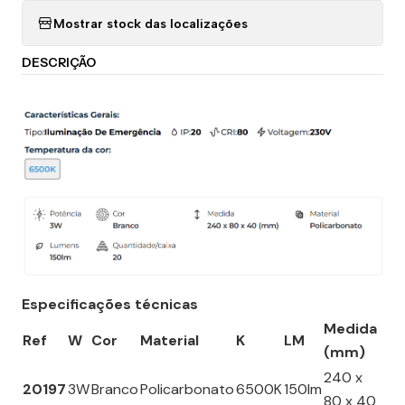
Mostrar stock das localizações
DESCRIÇÃO
Especificações técnicas
Medida
Ref
W
Cor
Material
K
LM
(mm)
240 x
20197
3W
Branco
Policarbonato
6500K
150lm
80 x 40