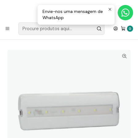
Loja Valongo: 220 150 143 (chamada para a rede fixa nacional) «»
E-mail: geral@movenergy.pt
Envie-nos uma mensagem de
WhatsApp
Início
ILUMINAÇÃO
ILUMINAÇÃO LED
Armadura Emergência Permanente e não Permanente
0
6500K 3W 150Lm IP20 - R-Electric