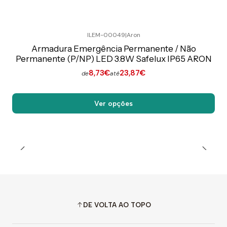
ILEM-00049
|
Aron
Preço Exclusivo Online C/IVA
Armadura Emergência Permanente / Não
Permanente (P/NP) LED 3.8W Safelux IP65 ARON
8,73€
23,87€
de
até
Ver opções
DE VOLTA AO TOPO