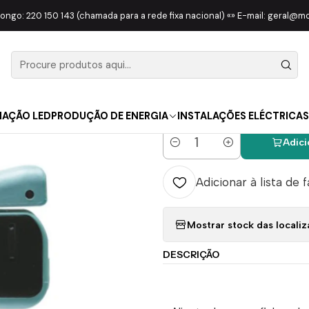
FERRAMENTAS
ALICATES
Alicate Para Cravar Fichas Compressão
longo: 220 150 143 (chamada para a rede fixa nacional) «» E-mail: geral@
|
Alicate Par
Compressã
NAÇÃO LED
PRODUÇÃO DE ENERGIA
INSTALAÇÕES ELÉCTRICAS
Adici
Quantidade
Adicionar à lista de 
Mostrar stock das locali
DESCRIÇÃO