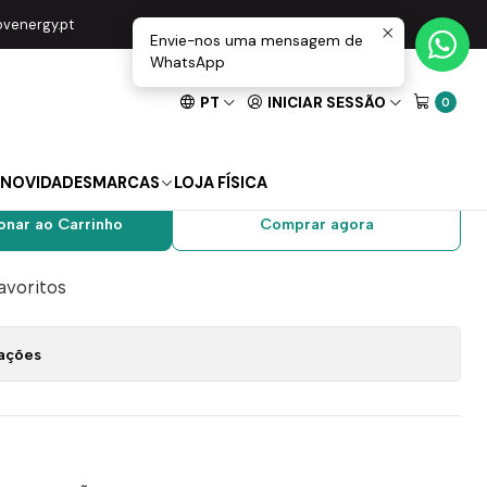
 PROSKIT
movenergy.pt
Envie-nos uma mensagem de
WhatsApp
PT
INICIAR SESSÃO
0
a Cravar Fichas
o PROSKIT
NOVIDADES
MARCAS
LOJA FÍSICA
onar ao Carrinho
Comprar agora
favoritos
zações