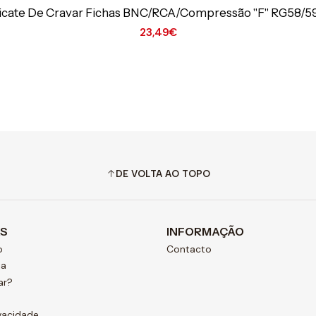
icate De Cravar Fichas BNC/RCA/Compressão "F" RG58/5
23,49€
DE VOLTA AO TOPO
AS
INFORMAÇÃO
o
Contacto
ja
ar?
ivacidade