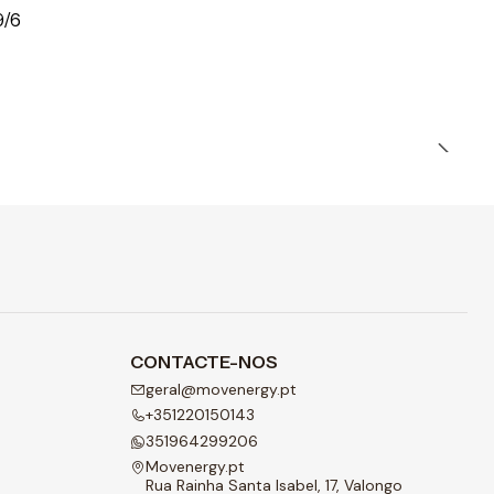
9/6
CONTACTE-NOS
geral@movenergy.pt
+351220150143
351964299206
Movenergy.pt
Rua Rainha Santa Isabel, 17, Valongo