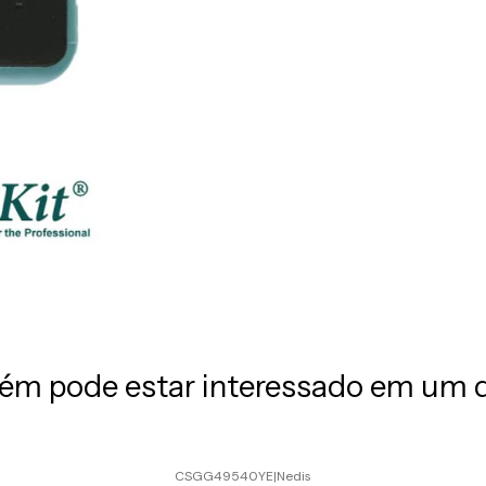
m pode estar interessado em um 
CSGG49540YE
|
Nedis