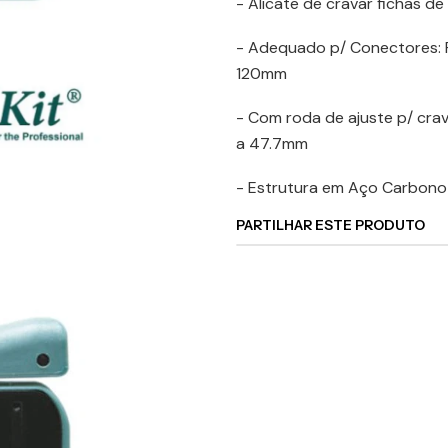
- Alicate de cravar fichas 
- Adequado p/ Conectores: F
120mm
- Com roda de ajuste p/ cra
a 47.7mm
- Estrutura em Aço Carbono
PARTILHAR ESTE PRODUTO