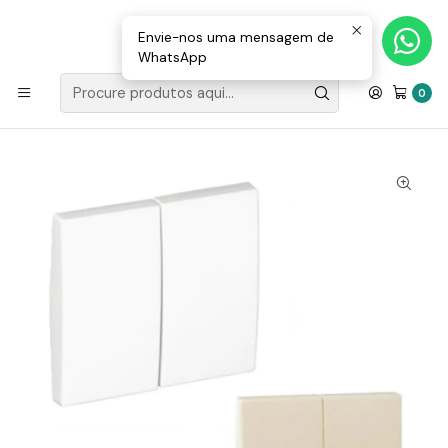
Loja Valongo: 220 150 143 (chamada para a rede fixa nacional) «»
E-mail: geral@movenergy.pt
Envie-nos uma mensagem de
WhatsApp
Início
MATERIAL ELÉTRICO
APARELHAGEM EFAPEL
LOGUS 90
TECLAS/CENTROS
0
50611T Efapel Tecla Dupla Apolo 5000