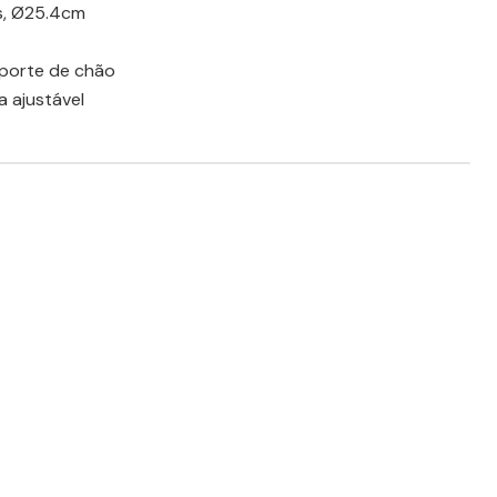
is, Ø25.4cm
suporte de chão
a ajustável