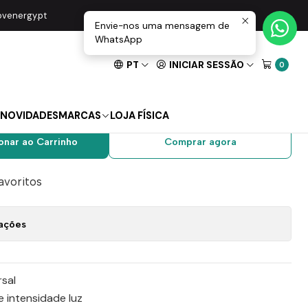
 10' C/Tripé Extensível
movenergy.pt
Envie-nos uma mensagem de
WhatsApp
PT
INICIAR SESSÃO
0
Candeeiro De Estúdio
 Extensível
NOVIDADES
MARCAS
LOJA FÍSICA
onar ao Carrinho
Comprar agora
favoritos
zações
rsal
e intensidade luz