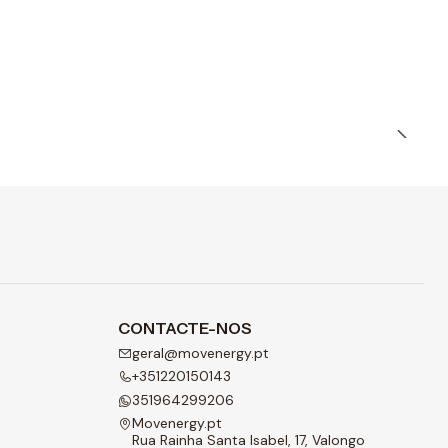
CONTACTE-NOS
geral@movenergy.pt
+351220150143
351964299206
Movenergy.pt
Rua Rainha Santa Isabel, 17, Valongo