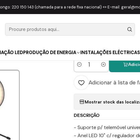
LUMINAÇÃO LED
Fotografia/Vídeo
Ring Light Candeeiro De Estúdio
longo: 220 150 143 (chamada para a rede fixa nacional) «» E-mail: geral@
|
Ring Light 
10' C/Tripé
NAÇÃO LED
PRODUÇÃO DE ENERGIA
INSTALAÇÕES ELÉCTRICAS
Adici
Quantidade
Adicionar à lista de 
Mostrar stock das locali
DESCRIÇÃO
- Suporte p/ telemóvel unive
- Anel LED 10" c/ regulador d