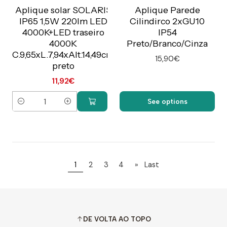
Preço Exclusivo Online
C/IVA
Aplique solar SOLARIS
Aplique Parede
IP65 1,5W 220lm LED
Cilindirco 2xGU10
4000K+LED traseiro
IP54
4000K
Preto/Branco/Cinza
C.9,65xL.7,94xAlt.14,49cm
15,90€
preto
11,92€
See options
Quantity
1
2
3
4
»
Last
DE VOLTA AO TOPO