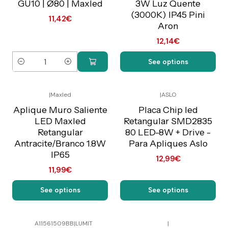
GU10 | Ø80 | Maxled
3W Luz Quente
(3000K) IP45 Pini
11,42€
Aron
12,14€
See options
Quantity
|
Maxled
|
ASLO
Preço Exclusivo Online
Preço Exclusivo Online
C/IVA
C/IVA
Aplique Muro Saliente
Placa Chip led
LED Maxled
Retangular SMD2835
Retangular
80 LED-8W + Drive -
Antracite/Branco 1.8W
Para Apliques Aslo
IP65
12,99€
11,99€
See options
See options
A11561509BB
|
LUMIT
|