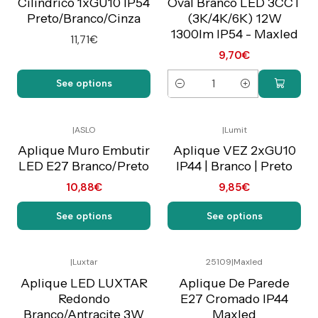
Cilíndrico 1xGU10 IP54
Oval Branco LED 3CCT
Preto/Branco/Cinza
(3K/4K/6K) 12W
1300lm IP54 - Maxled
11,71€
9,70€
See options
Quantity
|
ASLO
|
Lumit
Preço Exclusivo Online
Preço Exclusivo Online
C/IVA
C/IVA
Aplique Muro Embutir
Aplique VEZ 2xGU10
LED E27 Branco/Preto
IP44 | Branco | Preto
10,88€
9,85€
See options
See options
|
Luxtar
25109
|
Maxled
Preço Exclusivo Online
Preço Exclusivo Online
C/IVA
C/IVA
Aplique LED LUXTAR
Aplique De Parede
Redondo
E27 Cromado IP44
Branco/Antracite 3W
Maxled