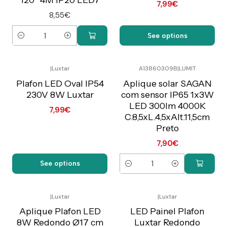
7,99€
8,55€
See options
Quantity
|
Luxtar
A13860309B
|
LUMIT
Preço Exclusivo Online
Preço Exclusivo Online
C/IVA
C/IVA
Plafon LED Oval IP54
Aplique solar SAGAN
230V 8W Luxtar
com sensor IP65 1x3W
LED 300lm 4000K
7,99€
C.8,5xL.4,5xAlt.11,5cm
Preto
7,90€
See options
Quantity
|
Luxtar
|
Luxtar
Preço Exclusivo Online
Preço Exclusivo Online
C/IVA
C/IVA
Aplique Plafon LED
LED Painel Plafon
8W Redondo Ø17 cm
Luxtar Redondo