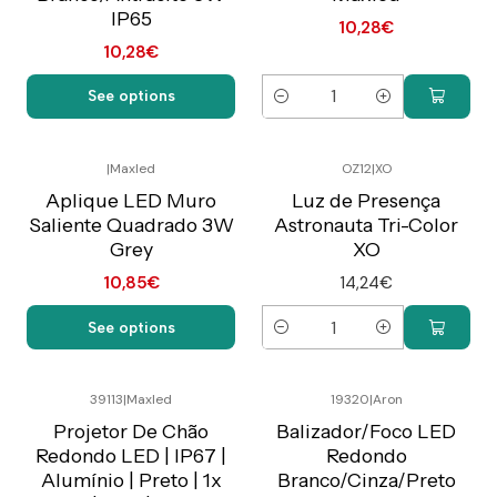
IP65
10,28€
10,28€
See options
Quantity
|
Maxled
OZ12
|
XO
Preço Exclusivo Online
C/IVA
Aplique LED Muro
Luz de Presença
Saliente Quadrado 3W
Astronauta Tri-Color
Grey
XO
10,85€
14,24€
See options
Quantity
39113
|
Maxled
19320
|
Aron
Preço Exclusivo Online
Preço Exclusivo Online
C/IVA
C/IVA
Projetor De Chão
Balizador/Foco LED
Redondo LED | IP67 |
Redondo
Not available
Alumínio | Preto | 1x
Branco/Cinza/Preto