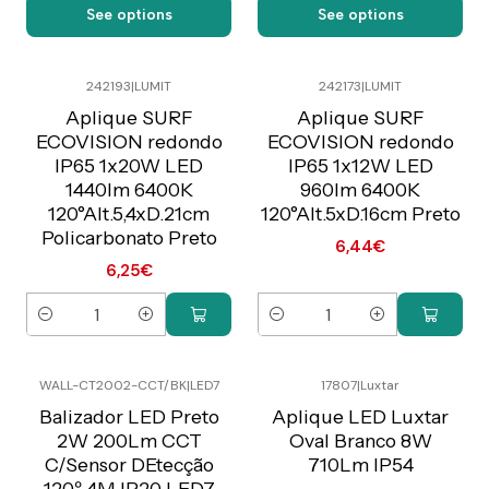
See options
See options
242193
|
LUMIT
242173
|
LUMIT
Preço Exclusivo Online
Preço Exclusivo Online
C/IVA
C/IVA
Aplique SURF
Aplique SURF
ECOVISION redondo
ECOVISION redondo
IP65 1x20W LED
IP65 1x12W LED
1440lm 6400K
960lm 6400K
120°Alt.5,4xD.21cm
120°Alt.5xD.16cm Preto
Policarbonato Preto
6,44€
6,25€
Quantity
Quantity
WALL-CT2002-CCT/BK
|
LED7
17807
|
Luxtar
Preço Exclusivo Online
C/IVA
Balizador LED Preto
Aplique LED Luxtar
2W 200Lm CCT
Oval Branco 8W
C/Sensor DEtecção
710Lm IP54
120º 4M IP20 LED7