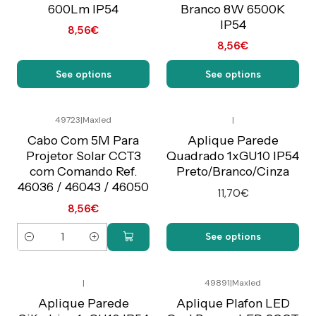
600Lm IP54
Branco 8W 6500K
IP54
8,56€
8,56€
See options
See options
49723
|
Maxled
|
Preço Exclusivo Online
C/IVA
Cabo Com 5M Para
Aplique Parede
Projetor Solar CCT3
Quadrado 1xGU10 IP54
com Comando Ref.
Preto/Branco/Cinza
46036 / 46043 / 46050
11,70€
8,56€
See options
Quantity
|
49891
|
Maxled
Preço Exclusivo Online
C/IVA
Aplique Parede
Aplique Plafon LED