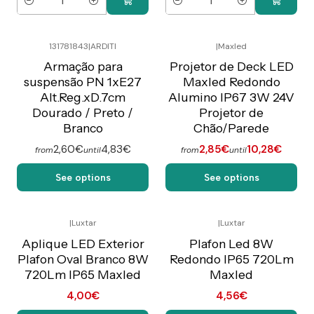
Quantity
Quantity
131781843
|
ARDITI
|
Maxled
Preço Exclusivo Online
C/IVA
Armação para
Projetor de Deck LED
suspensão PN 1xE27
Maxled Redondo
Alt.Reg.xD.7cm
Alumino IP67 3W 24V
Dourado / Preto /
Projetor de
Branco
Chão/Parede
2,60€
4,83€
2,85€
10,28€
from
until
from
until
See options
See options
|
Luxtar
|
Luxtar
Preço Exclusivo Online
Preço Exclusivo Online
C/IVA
C/IVA
Aplique LED Exterior
Plafon Led 8W
Plafon Oval Branco 8W
Redondo IP65 720Lm
720Lm IP65 Maxled
Maxled
4,00€
4,56€