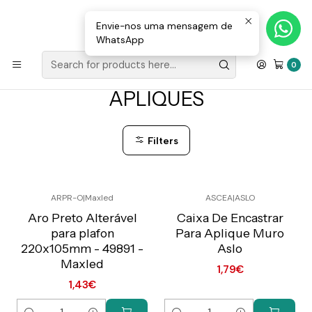
Loja Valongo: 220 150 143 (chamada para a rede fixa nacional) «»
E-mail: geral@movenergy.pt
Envie-nos uma mensagem de
WhatsApp
Home
ILUMINAÇÃO
APLIQUES
0
APLIQUES
Filters
ARPR-O
|
Maxled
ASCEA
|
ASLO
Preço Exclusivo Online
Preço Exclusivo Online
C/IVA
C/IVA
Aro Preto Alterável
Caixa De Encastrar
para plafon
Para Aplique Muro
220x105mm - 49891 -
Aslo
Maxled
1,79€
1,43€