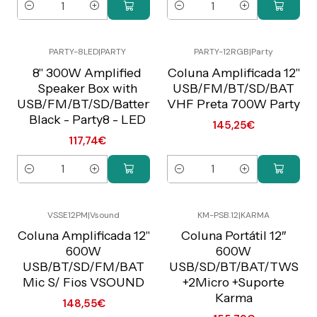
Quantity
Quantity
PARTY-8LED
|
PARTY
PARTY-12RGB
|
Party
Preço Exclusivo Online
Preço Exclusivo Online
C/IVA
C/IVA
8" 300W Amplified
Coluna Amplificada 12"
Speaker Box with
USB/FM/BT/SD/BAT
Not available
USB/FM/BT/SD/Battery,
VHF Preta 700W Party
Black - Party8 - LED
145,25€
117,74€
Quantity
Quantity
VSSE12PM
|
Vsound
KM-PSB.12
|
KARMA
Preço Exclusivo Online
Preço Exclusivo Online
C/IVA
C/IVA
Coluna Amplificada 12"
Coluna Portátil 12″
600W
600W
USB/BT/SD/FM/BAT
USB/SD/BT/BAT/TWS
Mic S/ Fios VSOUND
+2Micro +Suporte
Karma
148,55€