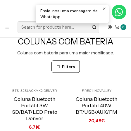
Loja Valongo: 220 150 143 (chamada para a rede fixa nacional) «»
E-mail: geral@movenergy.pt
Envie-nos uma mensagem de
WhatsApp
Home
SOM | LUZ
COLUNAS
COLUNAS COM BATERIA
0
COLUNAS COM BATERIA
Colunas com bateria para uma maior mobilidade.
Filters
BTS-32BLACKMK2
|
DENVER
FIRE01
|
INOVALLEY
Preço Exclusivo Online
Preço Exclusivo Online
C/IVA
C/IVA
Coluna Bluetooth
Coluna Bluetooth
Portátil 3W
Portátil 40W
SD/BAT/LED Preto
BT/USB/AUX/FM
Denver
20,48€
8,71€