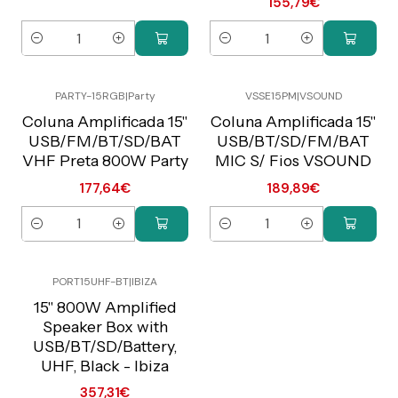
155,79€
Quantity
Quantity
PARTY-15RGB
|
Party
VSSE15PM
|
VSOUND
Preço Exclusivo Online
Preço Exclusivo Online
C/IVA
C/IVA
Coluna Amplificada 15"
Coluna Amplificada 15"
USB/FM/BT/SD/BAT
USB/BT/SD/FM/BAT
VHF Preta 800W Party
MIC S/ Fios VSOUND
177,64€
189,89€
Quantity
Quantity
PORT15UHF-BT
|
IBIZA
Preço Exclusivo Online
C/IVA
15'' 800W Amplified
Speaker Box with
USB/BT/SD/Battery,
UHF, Black - Ibiza
357,31€