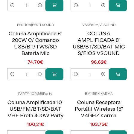
Quantity
Quantity
FESTI08
|
FESTI SOUND
VSSE8PM
|
V-SOUND
Preço Exclusivo Online
Preço Exclusivo Online
C/IVA
C/IVA
Coluna Amplificada 8"
COLUNA
200W C/ Comando
AMPLIFICADA 8"
USB/BT/TWS/SD
USB/BT/SD/BAT MIC
Bateria Mic
S/FIOS VSOUND
74,70€
98,62€
Quantity
Quantity
PARTY-10RGB
|
Party
BM115RX
|
KARMA
Preço Exclusivo Online
Preço Exclusivo Online
C/IVA
C/IVA
Coluna Amplificada 10"
Coluna Receptora
USB/FM/BT/SD/BAT
Portátil Wireless 15"
VHF Preta 400W Party
2.4GHZ Karma
100,21€
103,75€