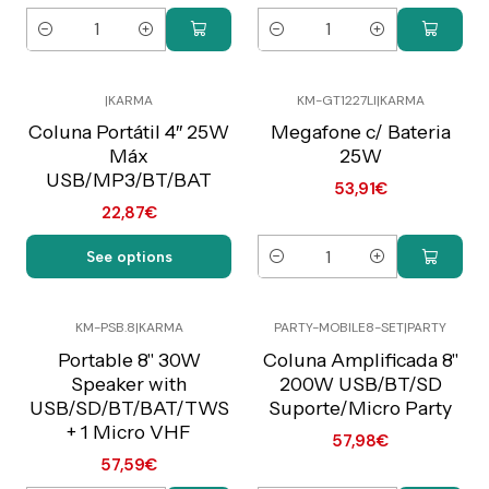
Quantity
Quantity
|
KARMA
KM-GT1227LI
|
KARMA
Preço Exclusivo Online
Preço Exclusivo Online
C/IVA
C/IVA
Coluna Portátil 4″ 25W
Megafone c/ Bateria
Máx
25W
USB/MP3/BT/BAT
53,91€
22,87€
See options
Quantity
KM-PSB.8
|
KARMA
PARTY-MOBILE8-SET
|
PARTY
Preço Exclusivo Online
Preço Exclusivo Online
C/IVA
C/IVA
Portable 8" 30W
Coluna Amplificada 8"
Speaker with
200W USB/BT/SD
USB/SD/BT/BAT/TWS
Suporte/Micro Party
+ 1 Micro VHF
57,98€
57,59€